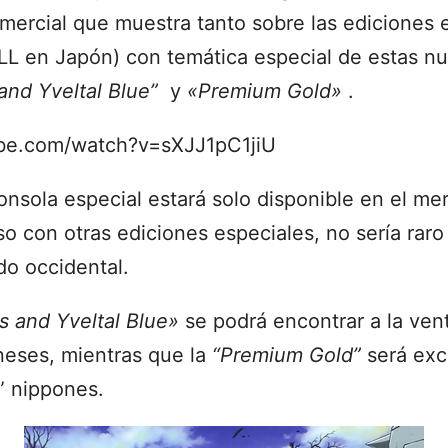
mercial que muestra tanto sobre las ediciones e
LL en Japón) con temática especial de estas n
and Yveltal Blue”
y
«Premium Gold»
.
be.com/watch?v=sXJJ1pC1jiU
nsola especial estará solo disponible en el me
o con otras ediciones especiales, no sería raro
o occidental.
s and Yveltal Blue»
se podrá encontrar a la ven
oneses, mientras que la
“Premium Gold”
será excl
 nippones.