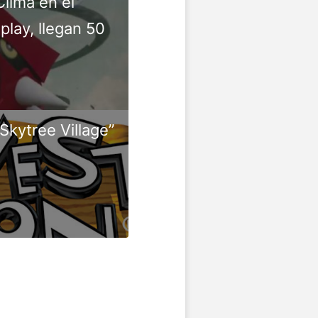
lima en el
lay, llegan 50
kytree Village”