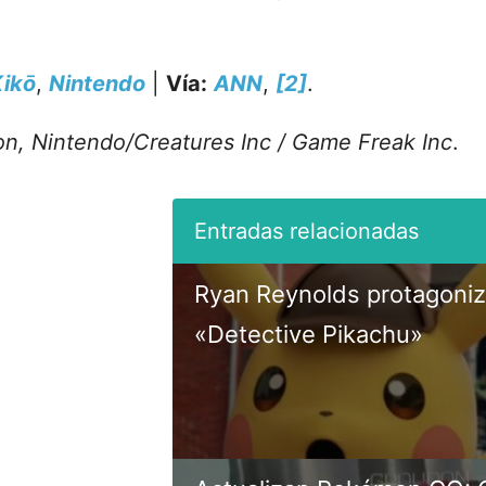
ikō
,
Nintendo
|
Vía:
ANN
,
[2]
.
, Nintendo/Creatures Inc / Game Freak Inc
.
Ryan Reynolds protagoniza
«Detective Pikachu»