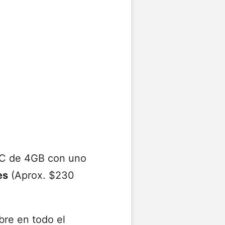
HC de 4GB con uno
es
(Aprox. $230
bre en todo el