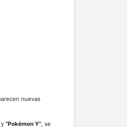
parecen nuevas
y
“Pokémon Y”
, se