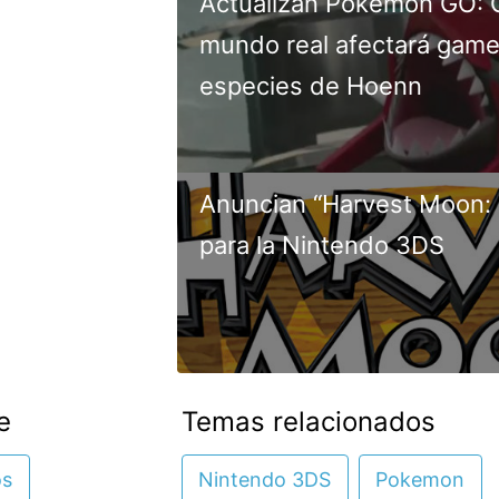
Actualizan Pokémon GO: C
mundo real afectará gamep
especies de Hoenn
Anuncian “Harvest Moon: S
para la Nintendo 3DS
e
Temas relacionados
os
Nintendo 3DS
Pokemon