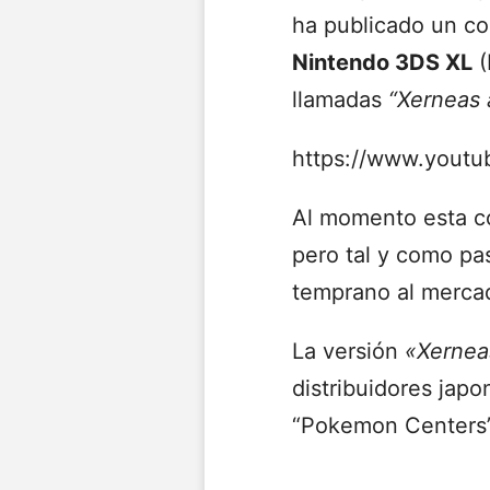
ha publicado un co
Nintendo 3DS XL
(
llamadas
“Xerneas 
https://www.youtu
Al momento esta co
pero tal y como pas
temprano al mercad
La versión
«Xernea
distribuidores jap
“Pokemon Centers”