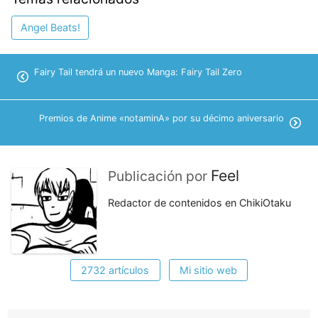
Angel Beats!
Fairy Tail tendrá un nuevo Manga: Fairy Tail Zero
Premios de Anime «notaminA» por su décimo aniversario
Feel
Publicación por
Redactor de contenidos en ChikiOtaku
2732 artículos
Mi sitio web