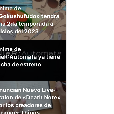
nime de
Gokushufudo» tendrá
na 2da temporada a
nicios del 2023
nime de
ieR:Automata ya tiene
echa de estreno
nuncian Nuevo Live-
ction de «Death Note»
or los creadores de
tranger Things