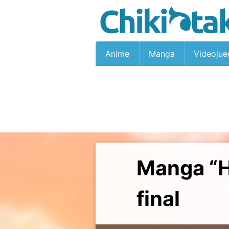
Anime
Manga
Videojue
Manga “Hi
final