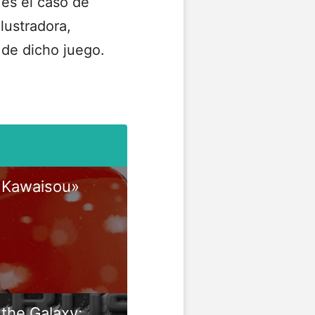
es el caso de
lustradora,
 de dicho juego.
 Kawaisou»
the Galaxy: