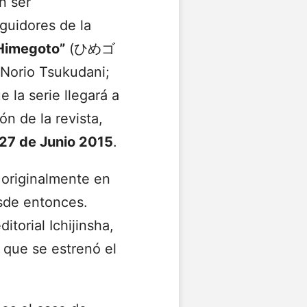
n ser
guidores de la
Himegoto”
(
ひめゴ
 Norio Tsukudani;
 la serie llegará a
ón de la revista,
27 de Junio 2015
.
 originalmente en
esde entonces.
torial Ichijinsha,
 que se estrenó el