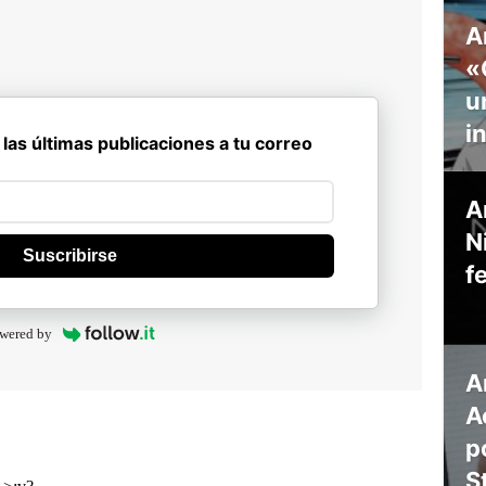
A
«
u
i
 las últimas publicaciones a tu correo
A
N
Suscribirse
f
wered by
A
A
p
S