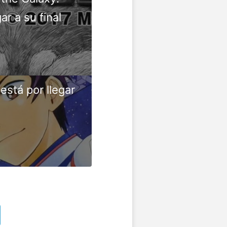
ar a su final
stá por llegar