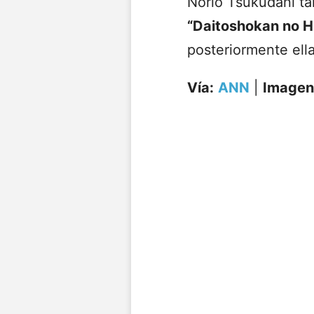
Norio Tsukudani ta
“Daitoshokan no Hi
posteriormente ell
Vía:
ANN
|
Imagen