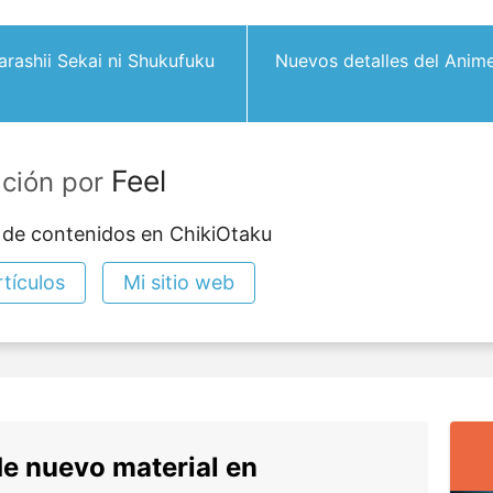
arashii Sekai ni Shukufuku
Nuevos detalles del Anim
Feel
ación por
 de contenidos en ChikiOtaku
tículos
Mi sitio web
de nuevo material en