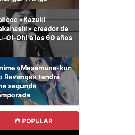
allece «Kazuki
akahashi» creador de
u-Gi-Oh! a los 60 años
nime «Masamune-kun
o Revenge» tendrá
na segunda
emporada
POPULAR