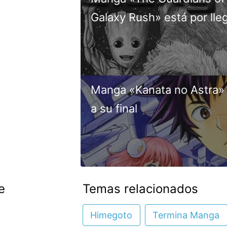
Galaxy Rush» está por lleg
Manga «Kanata no Astra» e
a su final
e
Temas relacionados
Himegoto
Termina Manga