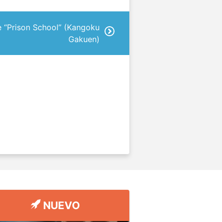
e “Prison School” (Kangoku
Gakuen)
NUEVO