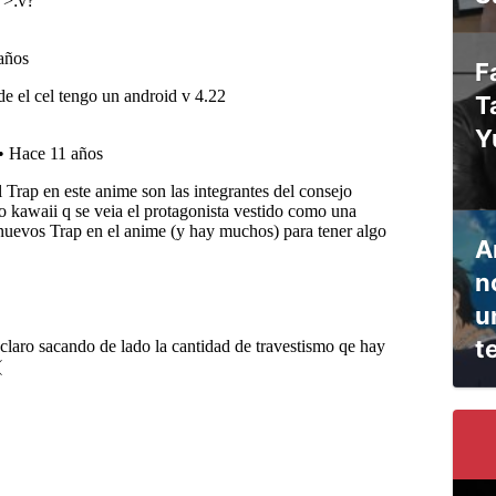
F
T
Y
A
n
u
t