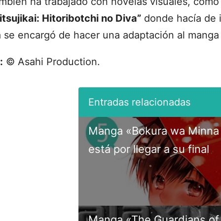
mbién ha trabajado con novelas visuales, como 
tsujikai: Hitoribotchi no Diva”
donde hacía de i
a se encargó de hacer una adaptación al manga
:
© Asahi Production.
Manga «Bokura wa Minna
está por llegar a su final
Manga «The Guardians of 