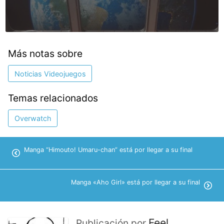
Más notas sobre
Noticias Videojuegos
Temas relacionados
Overwatch
Manga “Himouto! Umaru-chan” está por llegar a su final
Manga «Aho Girl» está por llegar a su final
Feel
Publicación por