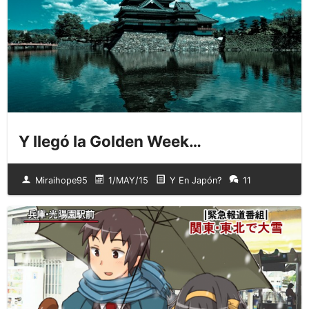
Y llegó la Golden Week…
Miraihope95
1/MAY/15
Y En Japón?
11