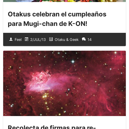
Otakus celebran el cumpleaños
para Mugi-chan de K-ON!
Feel
2/JUL/13
Otaku & Geek
14
Recolecta de firmas para re-