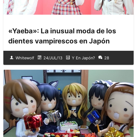
«Yaeba»: La inusual moda de los
dientes vampirescos en Japón
Whitewolf
24/JUL/13
Y En Japón?
28