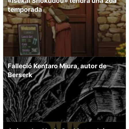
«Isekai Shokudou» tendrá una 2da
temporada
Falleció Kentaro Miura, autor de
Berserk