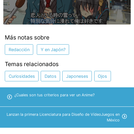
Más notas sobre
Redacción
Y en Japón?
Temas relacionados
Curiosidades
Datos
Japoneses
Ojos
¿Cuales son tus criterios para ver un Anime?
Lanzan la primera Licenciatura para Diseño de VídeoJuegos en
México