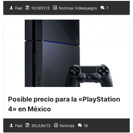
Feel
10/SEP/13
Noticias Videojuegos
7
Posible precio para la «PlayStation
4» en México
Feel
30/JUN/13
Noticias
16