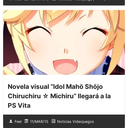
Novela visual “Idol Mahō Shōjo
Chiruchiru ☆ Michiru” llegará a la
PS Vita
Feel
11/MAR/15
Noticias Videojuegos