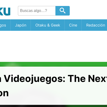
gos
Japón
Otaku & Geek
Cine
Redacción
a Videojuegos: The Nex
on