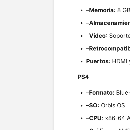
–
Memoria
: 8 G
–
Almacenamie
–
Video
: Soport
–
Retrocompatib
Puertos
: HDMI 
PS4
–
Formato:
Blue
–
SO
: Orbis OS
–
CPU
: x86-64 