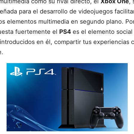
multimedia como su rival directo, el
Xbox One
,
ñada para el desarrollo de videojuegos facilit
los elementos multimedia en segundo plano. Por
puesta fuertemente el
PS4
es el elemento social
ntroducidos en él, compartir tus experiencias 
e.