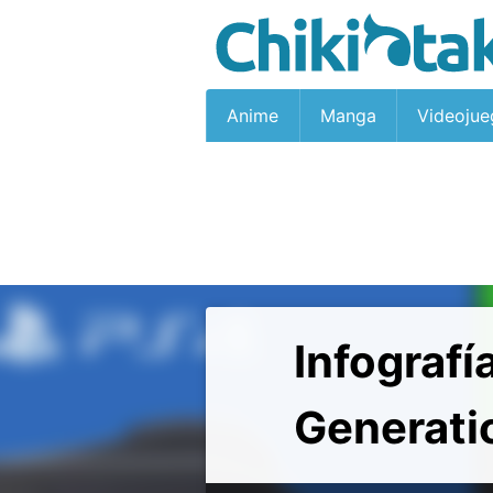
Anime
Manga
Videojue
Infografí
Generati