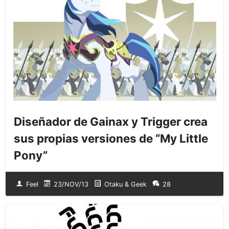
Diseñador de Gainax y Trigger crea
sus propias versiones de “My Little
Pony”
Feel
23/NOV/13
Otaku & Geek
28