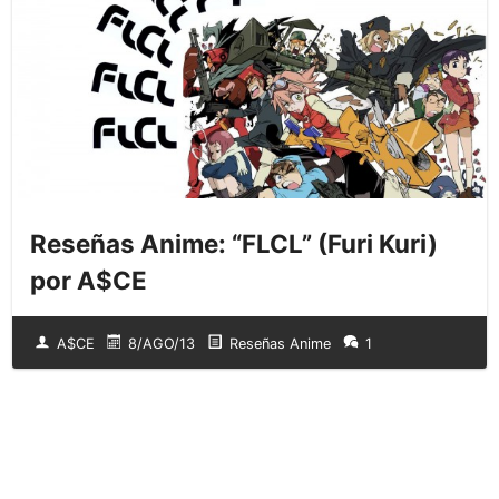
Reseñas Anime: “FLCL” (Furi Kuri)
por A$CE
A$CE
8/AGO/13
Reseñas Anime
1