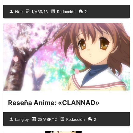
Noe
1/ABR/13
Redacción
2
Reseña Anime: «CLANNAD»
Langley
28/ABR/12
Redacción
2