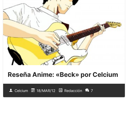
Reseña Anime: «Beck» por Celcium
Celcium
18/MAR/12
Redacción
7